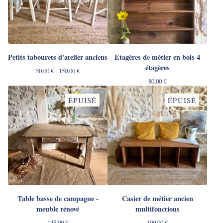
Petits tabourets d'atelier anciens
Etagères de métier en bois 4
étagères
50,00
€
- 150,00
€
80,00
€
ÉPUISÉ
ÉPUISÉ
Table basse de campagne -
Casier de métier ancien
meuble rénové
multifonctions
145,00
€
190,00
€