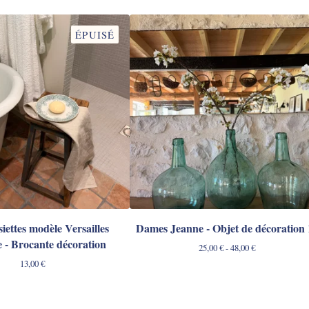
ÉPUISÉ
siettes modèle Versailles
Dames Jeanne - Objet de décoration 
e - Brocante décoration
25,00
€
- 48,00
€
13,00
€