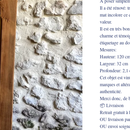
A poser simplem
Il a été rénové: 
mat incolore ce q
valeur.
Il est en très bo
charme et témoig
étiquetage au do
Mesures:
Hauteur: 120 c
Largeur: 32 cm
Profondeur: 2,1
Cet objet est vin
marques et altér
authenticité.
Merci donc, de b
📦 Livraison
Retrait gratuit à
OU livraison par
OU envoi soigné