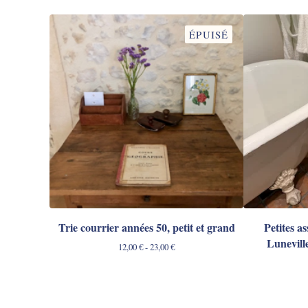
ÉPUISÉ
Trie courrier années 50, petit et grand
Petites as
Lunevill
12,00
€
- 23,00
€