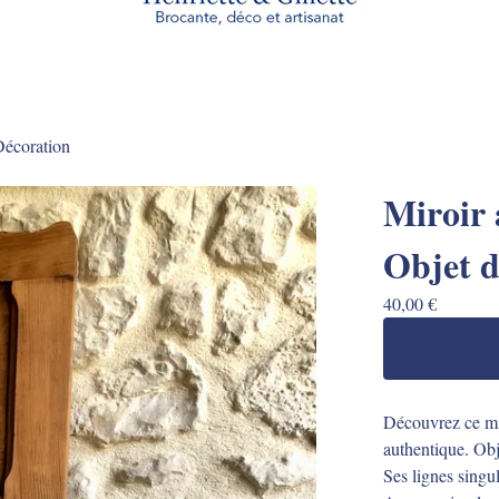
écoration
Miroir 
Objet d
40,00
€
Découvrez ce mir
authentique. Obj
Ses lignes singul