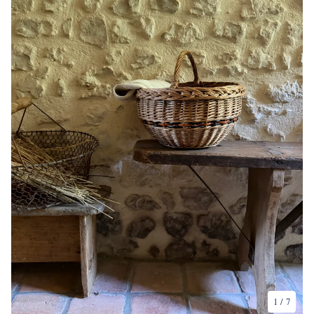
1
/ 7