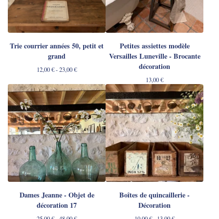
Trie courrier années 50, petit et
Petites assiettes modèle
grand
Versailles Luneville - Brocante
décoration
12,00
€
- 23,00
€
13,00
€
Dames Jeanne - Objet de
Boîtes de quincaillerie -
décoration 17
Décoration
25,00
€
- 48,00
€
10,00
€
- 13,00
€