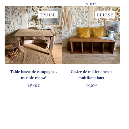
80,00
€
ÉPUISÉ
ÉPUISÉ
Table basse de campagne -
Casier de métier ancien
meuble rénové
multifonctions
145,00
€
190,00
€